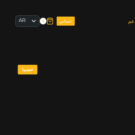
AR
عم
حسابي
0
EN
خصم!