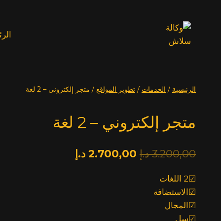
خطي
لى
لمحتوى
الرئ
الرئيسية
/
الخدمات
/
تطوير المواقع
/
متجر إلكتروني – 2 لغة
متجر إلكتروني – 2 لغة
السعر
السعر
3.200,00
د.إ
2.700,00
د.إ
الأصلي:
الحالي:
☑2 اللغات
2.700,00
3.200,00
☑الاستضافة
د.إ.
د.إ.
☑المجال
☑سل