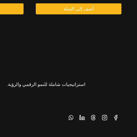
2.200,00
2.600,00
أضف إلى السلة
د.إ.
د.إ.
استراتيجيات شاملة للنمو الرقمي والرؤية.