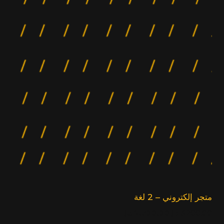
متجر إلكتروني – 2 لغة
السعر
السعر
3.200,00
د.إ
2.700,00
د.إ