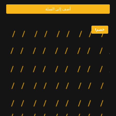
الأصلي:
الحالي:
2.700,00
3.200,00
أضف إلى السلة
د.إ.
د.إ.
خصم!