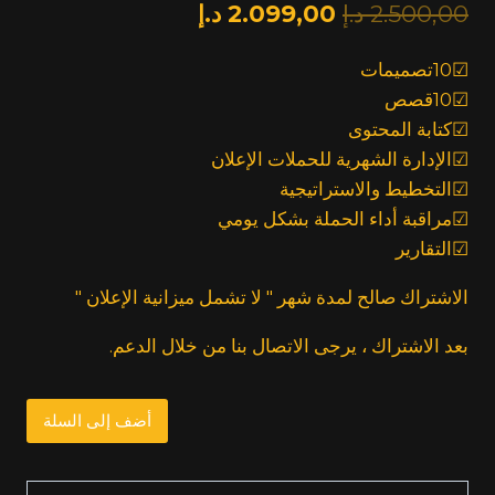
السعر
السعر
2.500,00
د.إ
2.099,00
د.إ
الأصلي:
الحالي:
☑10تصميمات
2.099,00
2.500,00
☑10قصص
د.إ.
د.إ.
☑كتابة المحتوى
☑الإدارة الشهرية للحملات الإعلان
☑التخطيط والاستراتيجية
☑مراقبة أداء الحملة بشكل يومي
☑التقارير
الاشتراك صالح لمدة شهر " لا تشمل ميزانية الإعلان "
بعد الاشتراك ، يرجى الاتصال بنا من خلال الدعم.
10
أضف إلى السلة
بوس
-