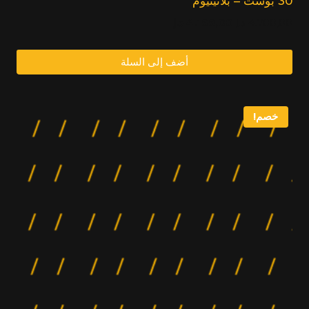
30 بوست – بلاتينيوم
السعر
السعر
4.700,00
د.إ
4.199,00
د.إ
الأصلي:
الحالي:
4.199,00
4.700,00
أضف إلى السلة
د.إ.
د.إ.
خصم!