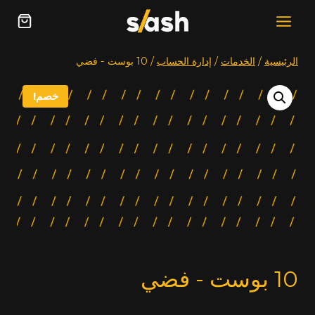
خطي
لى
لمحتوى
الرئيسية
/
الخدمات
/
إدارة الحساب
/
10 بوست - فضي
خصم!
10 بوست - فضي